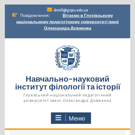
Перейти
dnnifi@gnpu.edu.ua
до
Повідомлення:
Вітаємо в Глухівському
вмісту
національному педагогічному університеті імені
Олександра Довженка
Навчально-науковий
інститут філології та історії
Глухівський національний педагогічний
університет імені Олександра Довженка
Меню