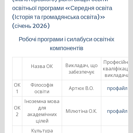
освітньої програми «Середня освіта
(Історія та громадянська освіта)»
(січень 2026)
Робочі програми і силабуси освітніх
компонентів
Професійна
Викладач, що
Назва ОК
кваліфікація
забезпечує
викладача
ОК
Філософія
Артюх В.О.
профайл
1
освіти
Іноземна мова
ОК
для
Мілютіна О.К.
профайл
2
академічних
цілей
Культура