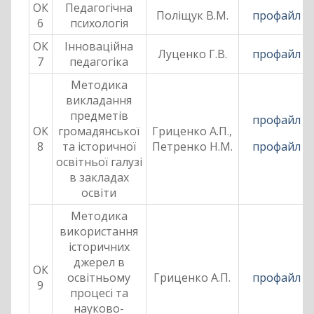
ОК
Педагогічна
Поліщук В.М.
профайл
6
психологія
ОК
Інноваційна
Луценко Г.В.
профайл
7
педагогіка
Методика
викладання
предметів
профайл
ОК
громадянської
Гриценко А.П.,
8
та історичної
Петренко Н.М.
профайл
освітньої галузі
в закладах
освіти
Методика
використання
історичних
джерел в
ОК
освітньому
Гриценко А.П.
профайл
9
процесі та
науково-