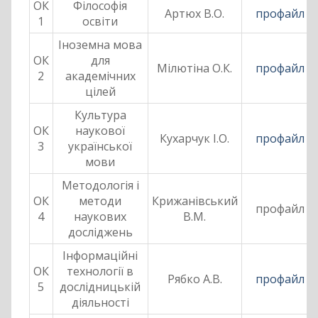
ОК
Філософія
Артюх В.О.
профайл
1
освіти
Іноземна мова
ОК
для
Мілютіна О.К.
профайл
2
академічних
цілей
Культура
ОК
наукової
Кухарчук І.О.
профайл
3
української
мови
Методологія і
ОК
методи
Крижанівський
профайл
4
наукових
В.М.
досліджень
Інформаційні
ОК
технології в
Рябко А.В.
профайл
5
дослідницькій
діяльності