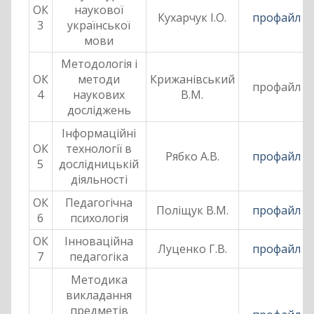
ОК
наукової
Кухарчук І.О.
профайл
3
української
мови
Методологія і
ОК
методи
Крижанівський
профайл
4
наукових
В.М.
досліджень
Інформаційні
ОК
технології в
Рябко А.В.
профайл
5
дослідницькій
діяльності
ОК
Педагогічна
Поліщук В.М.
профайл
6
психологія
ОК
Інноваційна
Луценко Г.В.
профайл
7
педагогіка
Методика
викладання
предметів