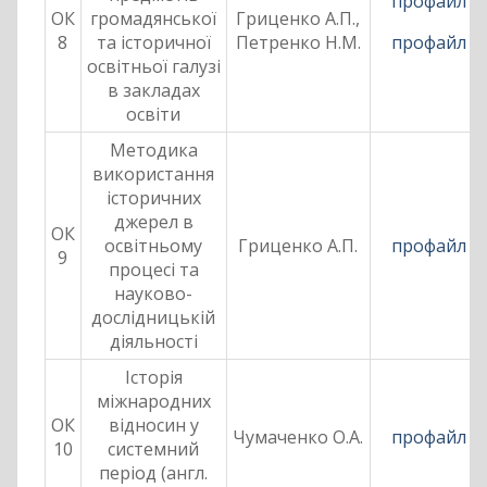
профайл
ОК
громадянської
Гриценко А.П.,
8
та історичної
Петренко Н.М.
профайл
освітньої галузі
в закладах
освіти
Методика
використання
історичних
джерел в
ОК
освітньому
Гриценко А.П.
профайл
9
процесі та
науково-
дослідницькій
діяльності
Історія
міжнародних
ОК
відносин у
Чумаченко О.А.
профайл
10
системний
період (англ.