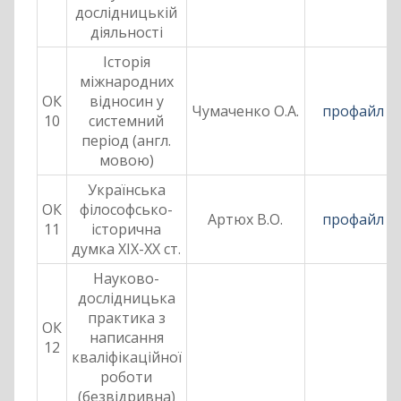
дослідницькій
діяльності
Історія
міжнародних
ОК
відносин у
Чумаченко О.А.
профайл
10
системний
період (англ.
мовою)
Українська
ОК
філософсько-
Артюх В.О.
профайл
11
історична
думка ХІХ-ХХ ст.
Науково-
дослідницька
практика з
ОК
написання
12
кваліфікаційної
роботи
(безвідривна)