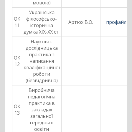
мовою)
Українська
ОК
філософсько-
Артюх В.О.
профайл
11
історична
думка ХІХ-ХХ ст.
Науково-
дослідницька
практика з
ОК
написання
12
кваліфікаційної
роботи
(безвідривна)
Виробнича
педагогічна
практика в
ОК
закладах
13
загальної
середньої
освіти