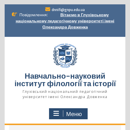
Перейти
dnnifi@gnpu.edu.ua
до
Повідомлення:
Вітаємо в Глухівському
вмісту
національному педагогічному університеті імені
Олександра Довженка
Навчально-науковий
інститут філології та історії
Глухівський національний педагогічний
університет імені Олександра Довженка
Меню