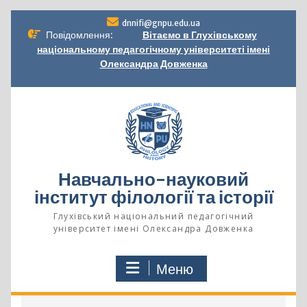
Перейти
dnnifi@gnpu.edu.ua
до
Повідомлення:
Вітаємо в Глухівському
вмісту
національному педагогічному університеті імені
Олександра Довженка
Навчально-науковий
інститут філології та історії
Глухівський національний педагогічний
університет імені Олександра Довженка
Меню