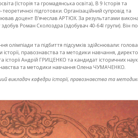
віта (Історія та громадянська освіта), В 9 Історія та
-теоретичної підготовки. Організаційний супровід та
нював доцент В’ячеслав АРТЮХ. За результатами викон
здобув Роман Сколоздра (здобувач 40-64І групи). Він по
я олімпіади та підбиття підсумків здійснювали: голова
и історії, правознавства та методики навчання, директ
та історії Андрій ГРИЦЕНКО та кандидат історичних наук
вознавства та методики навчання Олена ЧУМАЧЕНКО.
ший викладач кафедри історії, правознавства та методик