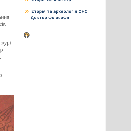
Історія та археологія ОНС
ання
Доктор філософії
сів
Facebook
 журі
ор
,
и