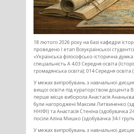
18 лютого 2026 року на базі кафедри істо
проведено І етап Всеукраїнської студентсь
«Українська філософсько-історична думка 
спеціальність А 4.03 Середня освіта (Історі
громадянська освіта); 014 Середня освіта (Іс
У межах випробувань з навчальної дисцип
вищої освіти під кураторством доцента 
перше місце виборола Анастасія Ананьєва
були нагороджені Максим Литвиненко (здоб
ННІФІ) та Анастасія Стеніна (здобувачка 2
посіли Аліна Мишко (здобувачка 34-І гру
У межах випробувань з навчальної дисципл