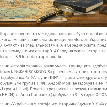
рії правознавства та методики навчання було організова
кої олімпіади з навчальних дисциплін «Історія України»
ХІХ–ХХ ст.» за спеціальностями: А 4 Середня освіта, пре
я та громадянська освіта); 014 Середня освіта (Історія та
торія); В 9 Історія та археологія.
ліни «Історія України» взяли участь тринадцять здобув
Віталія КРИЖАНІВСЬКОГО. За рішенням авторитетного жу
 (здобувачка 43-УА групи ННІФІ), грамотами другого ст
увач 24-І групи ННІФІ), Андрій Мовчан (здобувач 44-І 
4-І групи ННІФІ). Почесне третє місце за результатами з
пи ННІФІ) та Анна Поправко (здобувачка 31-Б групи ФПФМ
іни «Українська філософсько-історичної думки ХІХ–ХХ с