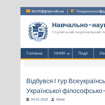
Перейти
dnnifi@gnpu.edu.ua
Повідомлення:
Віт
до
вмісту
Навчально-науко
Глухівський національний п
Головна
ННІФІ
Події
На
Відбувся І тур Всеукраїнськ
Української філософсько-
04.03.2026
Olena