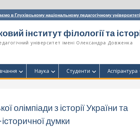
аємо в Глухівському національному педагогічному університет
вий інститут філології та історі
едагогічний університет імені Олександра Довженка
вчання
Наука
Студенти
Аспірантура
ої олімпіади з історії України та
історичної думки