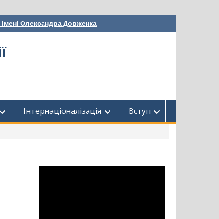
і імені Олександра Довженка
ї
Інтернаціоналізація
Вступ