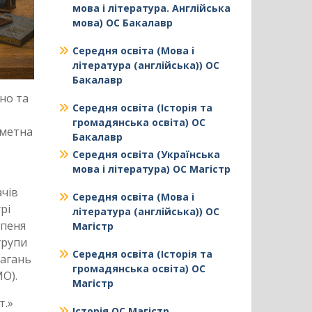
мова і література. Англійська
мова) ОС Бакалавр
Середня освіта (Мова і
література (англійська)) ОС
Бакалавр
но та
Середня освіта (Історія та
,
громадянська освіта) ОС
дметна
Бакалавр
Середня освіта (Українська
мова і література) ОС Магістр
ачів
Середня освіта (Мова і
рі
література (англійська)) ОС
упеня
Магістр
групи
Середня освіта (Історія та
магань
громадянська освіта) ОС
О).
Магістр
т.»
Історія ОС Магістр