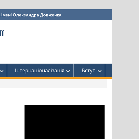
і імені Олександра Довженка
ї
Інтернаціоналізація
Вступ