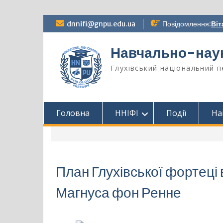
Перейти
dnnifi@gnpu.edu.ua
Повідомлення:
Віт
до
вмісту
Навчально-науко
Глухівський національний п
Головна
ННІФІ
Події
На
План Глухівської фортеці
Магнуса фон Ренне