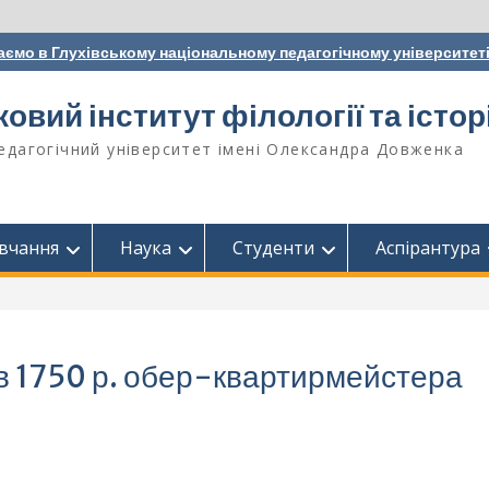
аємо в Глухівському національному педагогічному університет
вий інститут філології та історі
едагогічний університет імені Олександра Довженка
вчання
Наука
Студенти
Аспірантура
 в 1750 р. обер-квартирмейстера