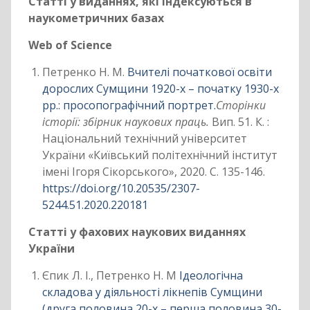
Статті у виданнях, які індексуються в
наукометричних базах
Web of Science
Петренко Н. М.
Вчителі початкової освіти
дорослих Сумщини 1920-х – початку 1930-х
рр.: просопографічний портрет.
Сторінки
історії: збірник наукових праць.
Вип. 51. К. :
Національний технічний університет
України «Київський політехнічний інститут
імені Ігоря Сікорського», 2020. С. 135-146.
https://doi.org/10.20535/2307-
5244.51.2020.220181
Статті у фахових наукових виданнях
України
Єпик Л. І., Петренко Н. М
Ідеологічна
складова у діяльності лікнепів Сумщини
(друга половина 20-х – перша половина 30-