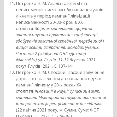
Петренко Н. М. Аналіз газети «Геть
неписьменність» як засобу навчання учнів
лікнепів у період кампанії ліквідації
неписьменності 20-30-х років ХХ
століття.
Збірник матеріалів щорічної
звітної науково-практичної конференції
здобувачів загальної середньої, передвищої і
вищої освіти аспірантів, молодих учених.
Частина 2 (здобувачі ОНС «Доктор
філософії») (м. Глухів, 11-12 березня 2021
року).
Глухів, 2021. С. 137-141
Петренко Н. М. Способи і засоби залучення
дорослого населення до навчання під час
кампанії лікнепу у 20-х роках ХХ
століття.
Інновації в науці: сучасний вимір:
матеріали Міжнародної науково-практичної
інтернет-конференції молодих дослідників
(22 квітня 2021 року, м. Суми). Суми: ФОП
Цьома С.П., 2021. С. 278-280.