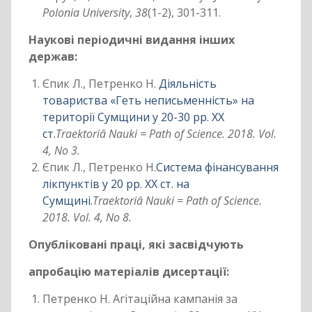
Polonia University
,
38
(1-2), 301-311.
Наукові періодичні видання інших
держав:
Єпик Л., Петренко Н.
Діяльність
товариства «Геть неписьменність» на
території Сумщини у 20-30 рр. ХХ
ст.
Traektoriâ Nauki = Path of Science. 2018. Vol.
4, No 3.
Єпик Л., Петренко Н.
Система фінансування
лікпунктів у 20 рр. ХХ ст. на
Сумщині.
Traektoriâ Nauki = Path of Science.
2018. Vol. 4, No 8.
Опубліковані праці, які засвідчують
апробацію матеріалів дисертації:
Петренко Н. Агітаційна кампанія за