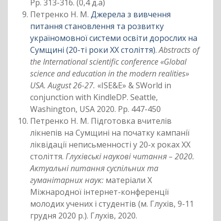
Pp. 313-316. (0,4 д.а)
Петренко Н. М.
Джерела з вивчення
питання становлення та розвитку
україномовної системи освіти дорослих на
Сумщині (20-ті роки ХХ століття)
.
Abstracts of
the International scientific conference «Global
science and education in the modern realities»
USA. August 26-27.
«ISE&E» & SWorld in
conjunction with KindleDP. Seattle,
Washington, USA 2020. Pp. 447-450
Петренко Н. М. Підготовка вчителів
лікнепів на Сумщині на початку кампанії
ліквідації неписьменності у 20-х роках ХХ
століття.
Глухівські наукові читання – 2020.
Актуальні питання суспільних та
гуманітарних наук:
матеріали Х
Міжнародної інтернет-конференції
молодих учених і студентів (м. Глухів, 9-11
грудня 2020 р.). Глухів, 2020.