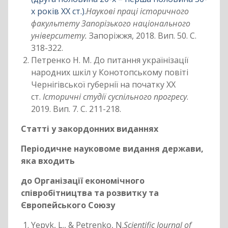
х років ХХ ст.).
Наукові праці історичного
факультету Запорізького національного
університету.
Запоріжжя, 2018. Вип. 50. С.
318-322.
Петренко Н. М. До питання українізації
народних шкіл у Конотопському повіті
Чернігівської губернії на початку ХХ
ст.
Історичні студії суспільного прогресу
.
2019. Вип. 7. С. 211-218.
Статті у закордонних виданнях
Періодичне науковоме видання держави,
яка входить
до Організації економічного
співробітництва та розвитку та
Європейського Союзу
Yepyk, L., & Petrenko, N.
Scientific Journal of