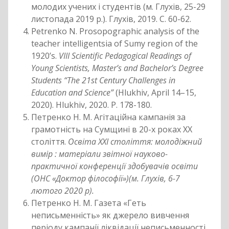
молодих учених і студентів (м. Глухів, 25-29
листопада 2019 р.). Глухів, 2019. С. 60-62.
Petrenko N. Prosopographic analysis of the
teacher intelligentsia of Sumy region of the
1920’s.
VIІI Scientific Pedagogical Readings of
Young Scientists, Master’s and Bachelor’s Degree
Students “The 21st Century Challenges in
Education and Science”
(Hlukhiv, April 14–15,
2020). Hlukhiv, 2020. Р. 178-180.
Петренко Н. М. Агітаційна кампанія за
грамотність на Сумщині в 20-х роках ХХ
століття.
Освіта XXI століття: молодіжний
вимір : матеріали звітної науково-
практичної конференції здобувачів освіти
(ОНС «Доктор філософії»)(м. Глухів, 6-7
лютого 2020 р).
Петренко Н. М. Газета «Геть
неписьменність» як джерело вивчення
періоду кампанії ліквідації неписьменності