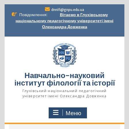
Перейти
dnnifi@gnpu.edu.ua
до
Повідомлення:
Вітаємо в Глухівському
вмісту
національному педагогічному університеті імені
Олександра Довженка
Навчально-науковий
інститут філології та історії
Глухівський національний педагогічний
університет імені Олександра Довженка
Меню