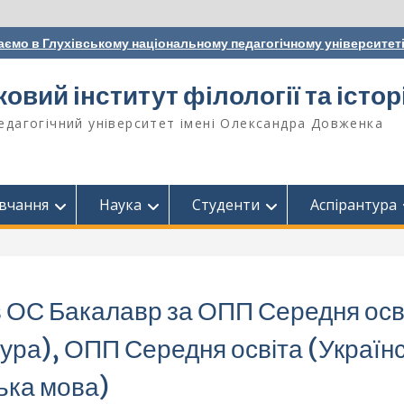
аємо в Глухівському національному педагогічному університет
вий інститут філології та історі
едагогічний університет імені Олександра Довженка
вчання
Наука
Студенти
Аспірантура
в ОС Бакалавр за ОПП Середня осв
тура), ОПП Середня освіта (Україн
ська мова)