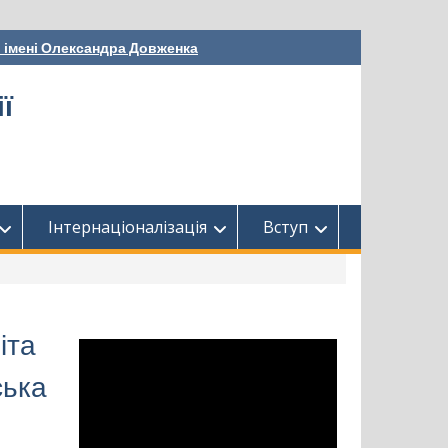
і імені Олександра Довженка
ї
Інтернаціоналізація
Вступ
іта
ська