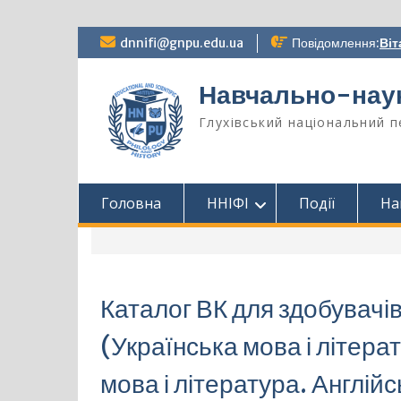
Перейти
dnnifi@gnpu.edu.ua
Повідомлення:
Віт
до
вмісту
Навчально-науко
Глухівський національний п
Головна
ННІФІ
Події
На
Каталог ВК для здобувачі
(Українська мова і літера
мова і література. Англій