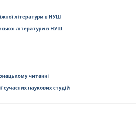
іжної літератури в НУШ
нської літератури в НУШ
 юнацькому читанні
ї сучасних наукових студій