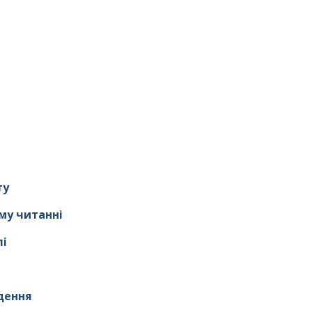
ту
му читанні
лі
дення