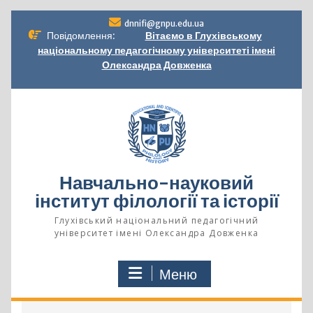
Перейти
dnnifi@gnpu.edu.ua
до
Повідомлення:
Вітаємо в Глухівському
вмісту
національному педагогічному університеті імені
Олександра Довженка
Навчально-науковий
інститут філології та історії
Глухівський національний педагогічний
університет імені Олександра Довженка
Меню