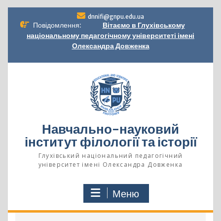
Перейти
dnnifi@gnpu.edu.ua
до
Повідомлення:
Вітаємо в Глухівському
вмісту
національному педагогічному університеті імені
Олександра Довженка
Навчально-науковий
інститут філології та історії
Глухівський національний педагогічний
університет імені Олександра Довженка
Меню