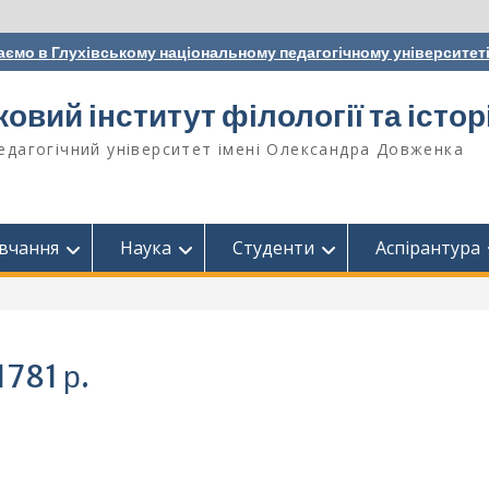
аємо в Глухівському національному педагогічному університет
вий інститут філології та історі
едагогічний університет імені Олександра Довженка
вчання
Наука
Студенти
Аспірантура
1781 р.