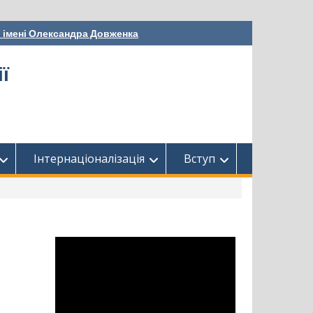
і імені Олександра Довженка
ї
Інтернаціоналізація
Вступ