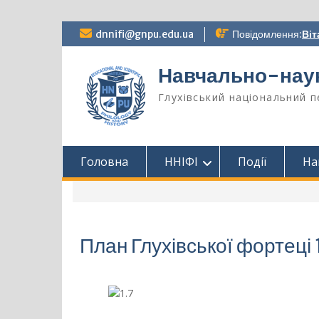
Перейти
dnnifi@gnpu.edu.ua
Повідомлення:
Віт
до
вмісту
Навчально-науко
Глухівський національний п
Головна
ННІФІ
Події
На
План Глухівської фортеці 